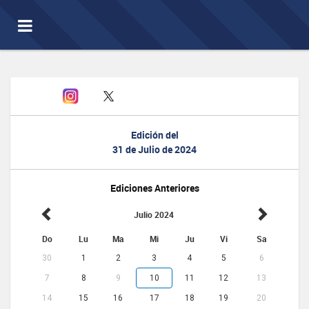
Toggle
navigation
Edición del
31 de Julio de 2024
Ediciones Anteriores
Julio 2024
Do
Lu
Ma
Mi
Ju
Vi
Sa
30
1
2
3
4
5
6
7
8
9
10
11
12
13
14
15
16
17
18
19
20