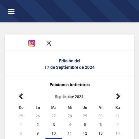
Toggle
navigation
Edición del
17 de Septiembre de 2024
Ediciones Anteriores
Septiembre 2024
Do
Lu
Ma
Mi
Ju
Vi
Sa
25
26
27
28
29
30
31
1
2
3
4
5
6
7
8
9
10
11
12
13
14