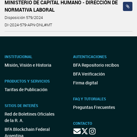
MINISTERIO DE CAPITAL HUMANO - DIRECCIÓN DE
NORMATIVA LABORAL
Disposición 579/2024
DI-2024-579-APN-DNL#MT
INSTITUCIONAL
AUTENTICACIONES
Misión, Visión e Historia
BFA Repositorio recibos
BFA Verificación
PRODUCTOS Y SERVICIOS
Firma digital
Tarifas de Publicación
FAQ Y TUTORIALES
SITIOS DE INTERÉS
Preguntas Frecuentes
Red de Boletines Oficiales
de la R. A.
CONTACTO
BFA Blockchain Federal
Argentina