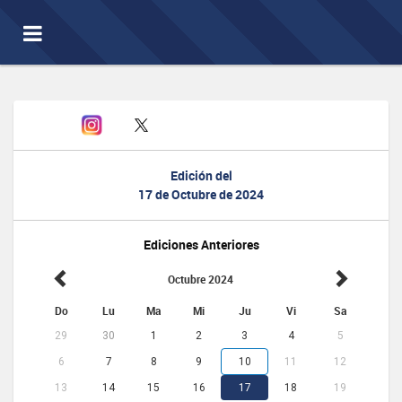
Toggle
navigation
Edición del
17 de Octubre de 2024
Ediciones Anteriores
Octubre 2024
Do
Lu
Ma
Mi
Ju
Vi
Sa
29
30
1
2
3
4
5
6
7
8
9
10
11
12
13
14
15
16
17
18
19