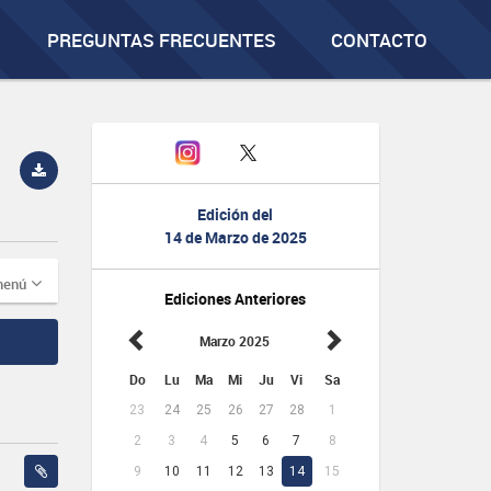
PREGUNTAS FRECUENTES
CONTACTO
Edición del
14 de Marzo de 2025
menú
Ediciones Anteriores
Marzo 2025
Do
Lu
Ma
Mi
Ju
Vi
Sa
23
24
25
26
27
28
1
2
3
4
5
6
7
8
9
10
11
12
13
14
15