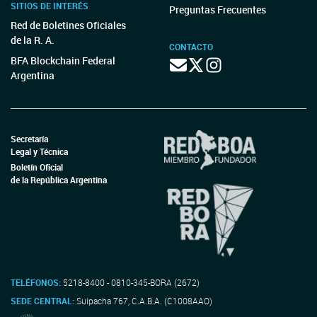
SITIOS DE INTERÉS
Preguntas Frecuentes
Red de Boletines Oficiales
de la R. A.
CONTACTO
BFA Blockchain Federal
Argentina
Secretaría
Legal y Técnica
Boletín Oficial
de la República Argentina
TELÉFONOS:
5218-8400 - 0810-345-BORA (2672)
SEDE CENTRAL:
Suipacha 767, C.A.B.A. (C1008AAO)