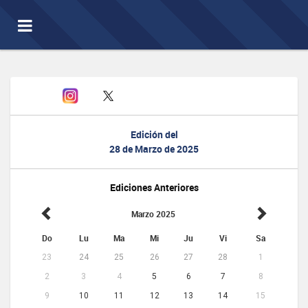
Toggle
navigation
Edición del
28 de Marzo de 2025
Ediciones Anteriores
Marzo 2025
Do
Lu
Ma
Mi
Ju
Vi
Sa
23
24
25
26
27
28
1
2
3
4
5
6
7
8
9
10
11
12
13
14
15