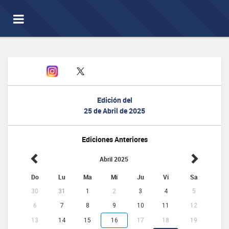
Toggle
navigation
Edición del
25 de Abril de 2025
Ediciones Anteriores
Abril 2025
Do
Lu
Ma
Mi
Ju
Vi
Sa
30
31
1
2
3
4
5
6
7
8
9
10
11
12
13
14
15
16
17
18
19