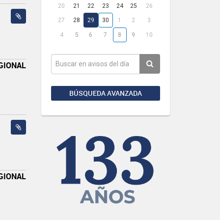
20
21
22
23
24
25
26
27
28
29
30
1
2
3
4
5
6
7
8
9
10
GIONAL
BÚSQUEDA AVANZADA
GIONAL