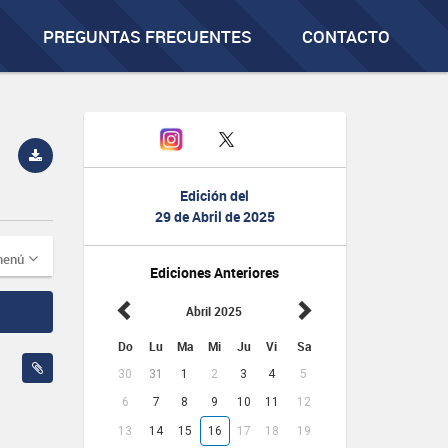
PREGUNTAS FRECUENTES
CONTACTO
Edición del
29 de Abril de 2025
menú
Ediciones Anteriores
Abril 2025
Do
Lu
Ma
Mi
Ju
Vi
Sa
30
31
1
2
3
4
5
6
7
8
9
10
11
12
13
14
15
16
17
18
19