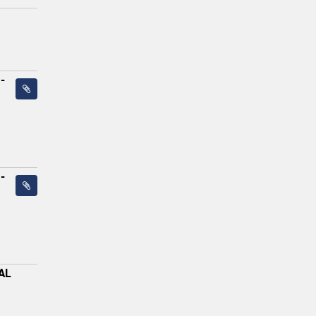
-
-
AL