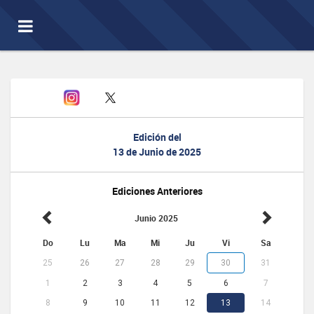
Toggle
navigation
Edición del
13 de Junio de 2025
Ediciones Anteriores
Junio 2025
Do
Lu
Ma
Mi
Ju
Vi
Sa
25
26
27
28
29
30
31
1
2
3
4
5
6
7
8
9
10
11
12
13
14