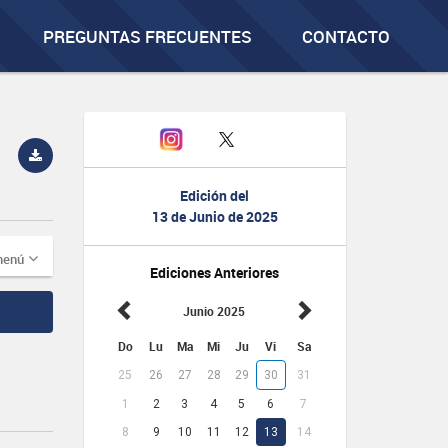
PREGUNTAS FRECUENTES
CONTACTO
Edición del
13 de Junio de 2025
menú
Ediciones Anteriores
Junio 2025
Do
Lu
Ma
Mi
Ju
Vi
Sa
25
26
27
28
29
30
31
1
2
3
4
5
6
7
8
9
10
11
12
13
14