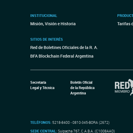
INSTITUCIONAL
PRODUCT
Misión, Visión e Historia
Tarifas 
SITIOS DE INTERÉS
Red de Boletines Oficiales de la R. A.
BFA Blockchain Federal Argentina
Secretaría
Boletín Oficial
Legal y Técnica
de la República
Argentina
TELÉFONOS:
5218-8400 - 0810-345-BORA (2672)
SEDE CENTRAL:
Suipacha 767, C.A.B.A. (C1008AAO)