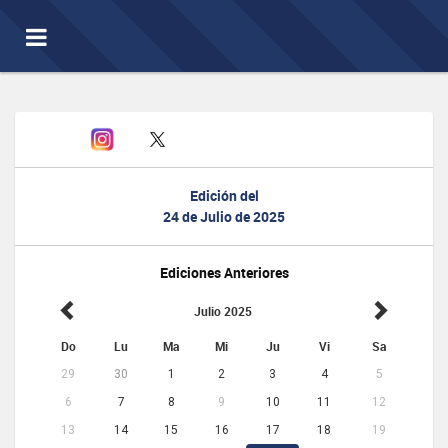
Toggle
navigation
Edición del
24 de Julio de 2025
Ediciones Anteriores
Julio 2025
Do
Lu
Ma
Mi
Ju
Vi
Sa
29
30
1
2
3
4
5
6
7
8
9
10
11
12
13
14
15
16
17
18
19