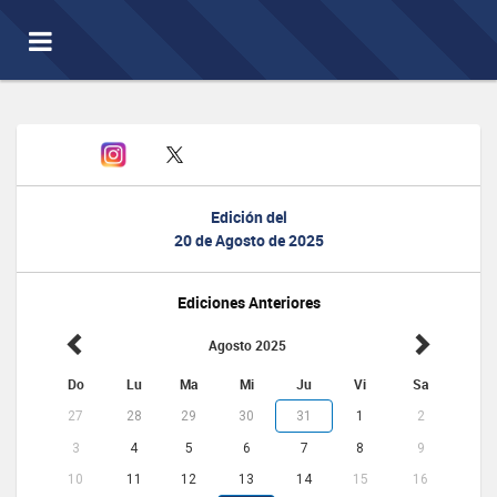
Toggle
navigation
Edición del
20 de Agosto de 2025
Ediciones Anteriores
Agosto 2025
Do
Lu
Ma
Mi
Ju
Vi
Sa
27
28
29
30
31
1
2
3
4
5
6
7
8
9
10
11
12
13
14
15
16