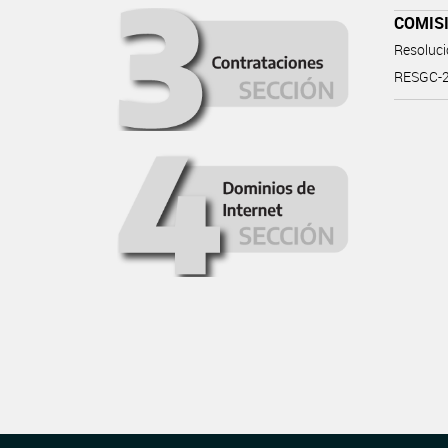
COMIS
Resoluc
RESGC-2