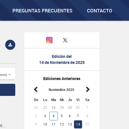
PREGUNTAS FRECUENTES
CONTACTO
Edición del
14 de Noviembre de 2025
menú
Ediciones Anteriores
Noviembre 2025
Do
Lu
Ma
Mi
Ju
Vi
Sa
26
27
28
29
30
31
1
2
3
4
5
6
7
8
9
10
11
12
13
14
15
...