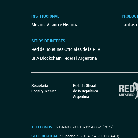
INSTITUCIONAL
PRODUCT
Misión, Visión e Historia
Tarifas 
SITIOS DE INTERÉS
Red de Boletines Oficiales de la R. A.
BFA Blockchain Federal Argentina
Secretaría
Boletín Oficial
Legal y Técnica
de la República
Argentina
TELÉFONOS:
5218-8400 - 0810-345-BORA (2672)
SEDE CENTRAL:
Suipacha 767, C.A.B.A. (C1008AAO)