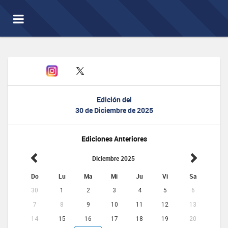
Toggle
navigation
Edición del
30 de Diciembre de 2025
Ediciones Anteriores
Diciembre 2025
Do
Lu
Ma
Mi
Ju
Vi
Sa
30
1
2
3
4
5
6
7
8
9
10
11
12
13
14
15
16
17
18
19
20