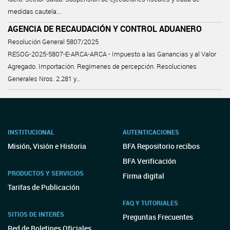
medidas cautela...
AGENCIA DE RECAUDACIÓN Y CONTROL ADUANERO
Resolución General 5807/2025
RESOG-2025-5807-E-ARCA-ARCA - Impuesto a las Ganancias y al Valor
Agregado. Importación. Regímenes de percepción. Resoluciones
Generales Nros. 2.281 y...
INSTITUCIONAL
AUTENTICACIONES
Misión, Visión e Historia
BFA Repositorio recibos
BFA Verificación
PRODUCTOS Y SERVICIOS
Firma digital
Tarifas de Publicación
FAQ Y TUTORIALES
SITIOS DE INTERÉS
Preguntas Frecuentes
Red de Boletines Oficiales