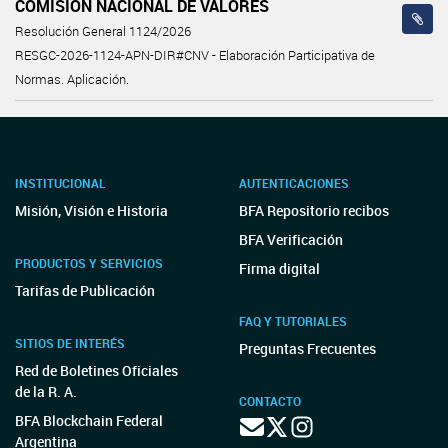
COMISIÓN NACIONAL DE VALORES
Resolución General 1124/2026
RESGC-2026-1124-APN-DIR#CNV - Elaboración Participativa de
Normas. Aplicación.
INSTITUCIONAL
AUTENTICACIONES
Misión, Visión e Historia
BFA Repositorio recibos
BFA Verificación
PRODUCTOS Y SERVICIOS
Firma digital
Tarifas de Publicación
FAQ Y TUTORIALES
SITIOS DE INTERÉS
Preguntas Frecuentes
Red de Boletines Oficiales
de la R. A.
CONTACTO
BFA Blockchain Federal
Argentina