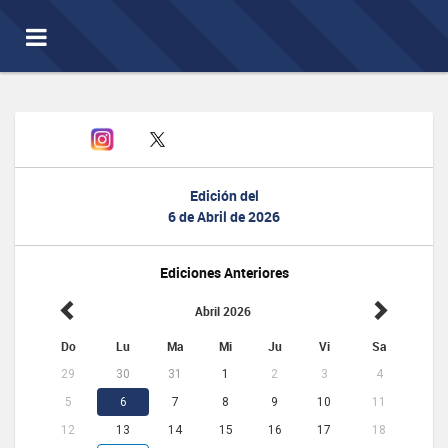
Toggle
navigation
Edición del
6 de Abril de 2026
Ediciones Anteriores
Abril 2026
Do
Lu
Ma
Mi
Ju
Vi
Sa
29
30
31
1
2
3
4
5
6
7
8
9
10
11
12
13
14
15
16
17
18