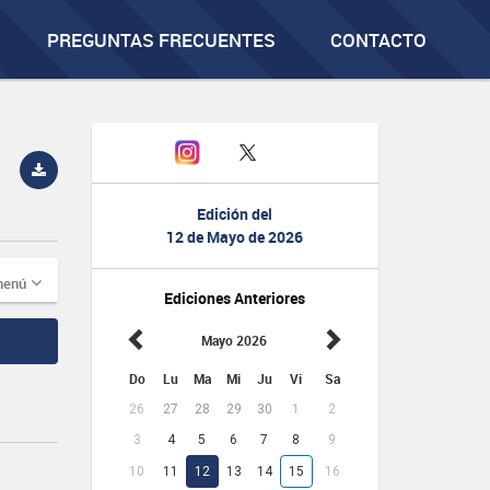
PREGUNTAS FRECUENTES
CONTACTO
Edición del
12 de Mayo de 2026
menú
Ediciones Anteriores
Mayo 2026
Do
Lu
Ma
Mi
Ju
Vi
Sa
26
27
28
29
30
1
2
3
4
5
6
7
8
9
10
11
12
13
14
15
16