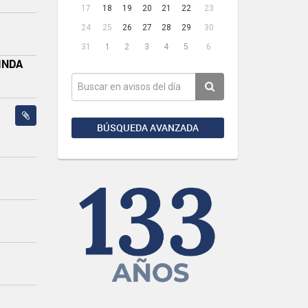
17
18
19
20
21
22
23
24
25
26
27
28
29
30
31
1
2
3
4
5
6
INDA
BÚSQUEDA AVANZADA