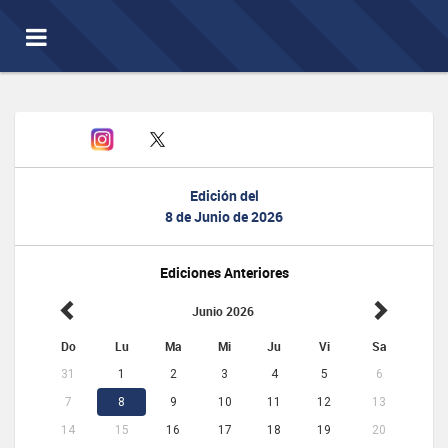
Toggle
navigation
Edición del
8 de Junio de 2026
Ediciones Anteriores
Junio 2026
Do
Lu
Ma
Mi
Ju
Vi
Sa
31
1
2
3
4
5
6
7
8
9
10
11
12
13
14
15
16
17
18
19
20