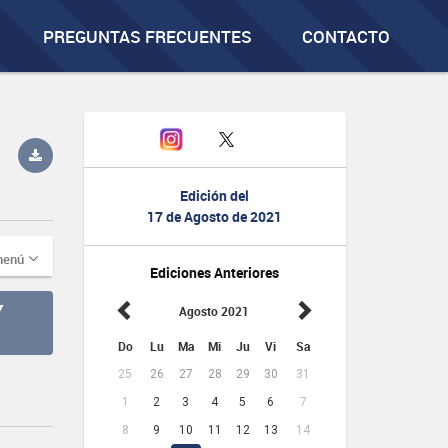
PREGUNTAS FRECUENTES
CONTACTO
Edición del
17 de Agosto de 2021
menú
Ediciones Anteriores
Y
Agosto 2021
Do
Lu
Ma
Mi
Ju
Vi
Sa
25
26
27
28
29
30
31
1
2
3
4
5
6
7
8
9
10
11
12
13
14