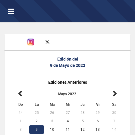
Toggle
navigation
Edición del
9 de Mayo de 2022
Ediciones Anteriores
Mayo 2022
Do
Lu
Ma
Mi
Ju
Vi
Sa
24
25
26
27
28
29
30
1
2
3
4
5
6
7
8
9
10
11
12
13
14