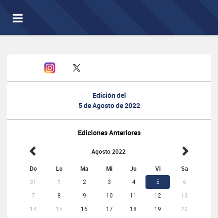
Toggle
navigation
Edición del
5 de Agosto de 2022
Ediciones Anteriores
Agosto 2022
Do
Lu
Ma
Mi
Ju
Vi
Sa
31
1
2
3
4
5
6
7
8
9
10
11
12
13
14
15
16
17
18
19
20