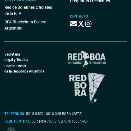
Preguntas Frecuentes
Red de Boletines Oficiales
de la R. A.
CONTACTO
BFA Blockchain Federal
Argentina
Secretaría
Legal y Técnica
Boletín Oficial
de la República Argentina
TELÉFONOS:
5218-8400 - 0810-345-BORA (2672)
SEDE CENTRAL:
Suipacha 767, C.A.B.A. (C1008AAO)