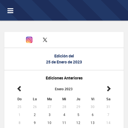
Toggle
navigation
Edición del
25 de Enero de 2023
Ediciones Anteriores
Enero 2023
Do
Lu
Ma
Mi
Ju
Vi
Sa
25
26
27
28
29
30
31
1
2
3
4
5
6
7
8
9
10
11
12
13
14