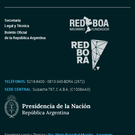
Secretaría
Legal y Técnica
Boletín Oficial
de la República Argentina
TELÉFONOS:
5218-8400 - 0810-345-BORA (2672)
SEDE CENTRAL:
Suipacha 767, C.A.B.A. (C1008AAO)
Secretaría Legal y Técnica |
Dra. María Ibarzabal Murphy - Secretaria