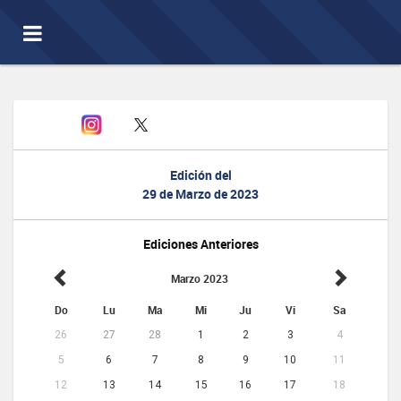
Toggle
navigation
Edición del
29 de Marzo de 2023
Ediciones Anteriores
Marzo 2023
Do
Lu
Ma
Mi
Ju
Vi
Sa
26
27
28
1
2
3
4
5
6
7
8
9
10
11
12
13
14
15
16
17
18