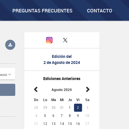
PREGUNTAS FRECUENTES
CONTACTO
Edición del
2 de Agosto de 2024
menú
Ediciones Anteriores
Agosto 2024
Do
Lu
Ma
Mi
Ju
Vi
Sa
28
29
30
31
1
2
3
4
5
6
7
8
9
10
11
12
13
14
15
16
17