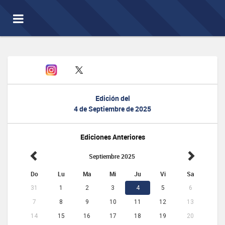
Toggle
navigation
Edición del
4 de Septiembre de 2025
Ediciones Anteriores
Septiembre 2025
Do
Lu
Ma
Mi
Ju
Vi
Sa
31
1
2
3
4
5
6
7
8
9
10
11
12
13
14
15
16
17
18
19
20