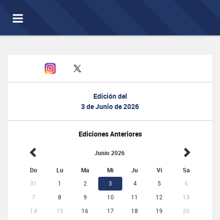
Toggle
navigation
Edición del
3 de Junio de 2026
Ediciones Anteriores
Junio 2026
Do
Lu
Ma
Mi
Ju
Vi
Sa
31
1
2
3
4
5
6
7
8
9
10
11
12
13
14
15
16
17
18
19
20