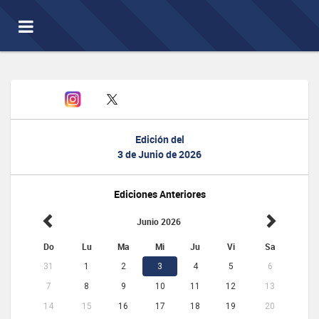
Toggle
navigation
Edición del
3 de Junio de 2026
Ediciones Anteriores
Junio 2026
Do
Lu
Ma
Mi
Ju
Vi
Sa
31
1
2
3
4
5
6
7
8
9
10
11
12
13
14
15
16
17
18
19
20