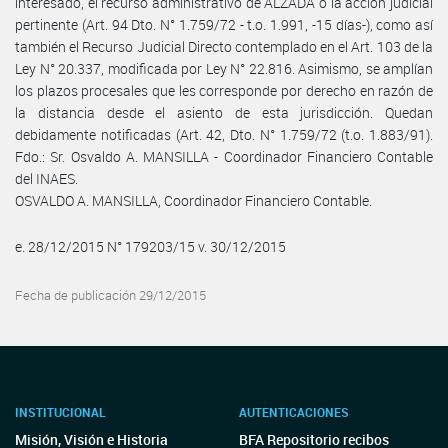
interesado, el recurso administrativo de ALZADA o la acción judicial
pertinente (Art. 94 Dto. N° 1.759/72 - t.o. 1.991, -15 días-), como así
también el Recurso Judicial Directo contemplado en el Art. 103 de la
Ley N° 20.337, modificada por Ley N° 22.816. Asimismo, se amplían
los plazos procesales que les corresponde por derecho en razón de
la distancia desde el asiento de esta jurisdicción. Quedan
debidamente notificadas (Art. 42, Dto. N° 1.759/72 (t.o. 1.883/91).
Fdo.: Sr. Osvaldo A. MANSILLA - Coordinador Financiero Contable
del INAES.
OSVALDO A. MANSILLA, Coordinador Financiero Contable.
e. 28/12/2015 N° 179203/15 v. 30/12/2015
Fecha de publicación 29/12/2015
INSTITUCIONAL
AUTENTICACIONES
Misión, Visión e Historia
BFA Repositorio recibos