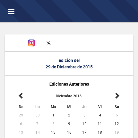
Toggle
navigation
Edición del
29 de Diciembre de 2015
Ediciones Anteriores
Diciembre 2015
Do
Lu
Ma
Mi
Ju
Vi
Sa
29
30
1
2
3
4
5
6
7
8
9
10
11
12
13
14
15
16
17
18
19