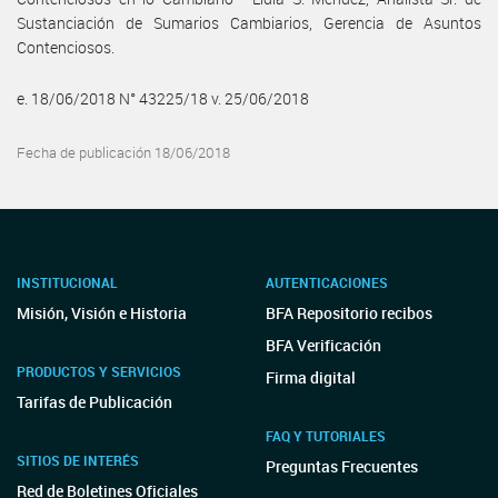
Sustanciación de Sumarios Cambiarios, Gerencia de Asuntos
Contenciosos.
e. 18/06/2018 N° 43225/18 v. 25/06/2018
Fecha de publicación 18/06/2018
INSTITUCIONAL
AUTENTICACIONES
Misión, Visión e Historia
BFA Repositorio recibos
BFA Verificación
PRODUCTOS Y SERVICIOS
Firma digital
Tarifas de Publicación
FAQ Y TUTORIALES
SITIOS DE INTERÉS
Preguntas Frecuentes
Red de Boletines Oficiales