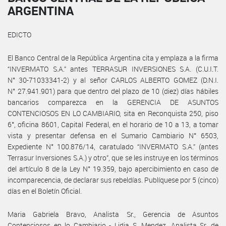
ARGENTINA
EDICTO
El Banco Central de la República Argentina cita y emplaza a la firma
“INVERMATO S.A.” antes TERRASUR INVERSIONES S.A. (C.U.I.T.
N° 30-71033341-2) y al señor CARLOS ALBERTO GOMEZ (D.N.I.
N° 27.941.901) para que dentro del plazo de 10 (diez) días hábiles
bancarios comparezca en la GERENCIA DE ASUNTOS
CONTENCIOSOS EN LO CAMBIARIO, sita en Reconquista 250, piso
6°, oficina 8601, Capital Federal, en el horario de 10 a 13, a tomar
vista y presentar defensa en el Sumario Cambiario N° 6503,
Expediente N° 100.876/14, caratulado “INVERMATO S.A.” (antes
Terrasur Inversiones S.A.) y otro”, que se les instruye en los términos
del artículo 8 de la Ley N° 19.359, bajo apercibimiento en caso de
incomparecencia, de declarar sus rebeldías. Publíquese por 5 (cinco)
días en el Boletín Oficial.
Maria Gabriela Bravo, Analista Sr., Gerencia de Asuntos
Contenciosos en lo Cambiario - Lidia S. Mendez, Analista Sr. de