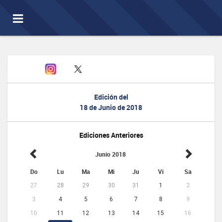
Toggle
navigation
Edición del
18 de Junio de 2018
Ediciones Anteriores
Junio 2018
Do
Lu
Ma
Mi
Ju
Vi
Sa
27
28
29
30
31
1
2
3
4
5
6
7
8
9
10
11
12
13
14
15
16