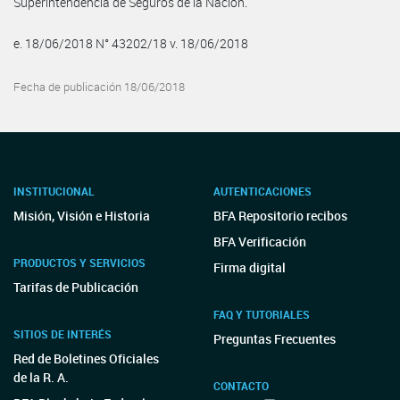
Superintendencia de Seguros de la Nación.
e. 18/06/2018 N° 43202/18 v. 18/06/2018
Fecha de publicación 18/06/2018
INSTITUCIONAL
AUTENTICACIONES
Misión, Visión e Historia
BFA Repositorio recibos
BFA Verificación
PRODUCTOS Y SERVICIOS
Firma digital
Tarifas de Publicación
FAQ Y TUTORIALES
SITIOS DE INTERÉS
Preguntas Frecuentes
Red de Boletines Oficiales
de la R. A.
CONTACTO