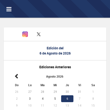
Toggle
navigation
Edición del
6 de Agosto de 2026
Ediciones Anteriores
Agosto 2026
Do
Lu
Ma
Mi
Ju
Vi
Sa
26
27
28
29
30
31
1
2
3
4
5
6
7
8
9
10
11
12
13
14
15