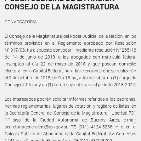
CONSEJO DE LA MAGISTRATURA
CONVOCATORIA
El Consejo de la Magistratura del Poder Judicial de la Nación, en los
términos previstos en el Reglamento aprobado por Resolución
N° 317/06, ha dispuesto convocar –mediante resolución N° 265/18
del 14 de junio de 2018- a los abogados con matricula federal
inscriptos al día 22 de mayo de 2018 y que posean domicilio
electoral en la Capital Federal, para las elecciones que se realizarán
el 9 de octubre de 2018, de 9 a 18 hs., a fin de cubrir un (1) cargo de
Consejero Titular y un (1) cargo suplente para el período 2018-2022.
Los interesados podrán solicitar informes referidos a los padrones,
normas reglamentarias, lugares de votación y registro de listas, en
la Secretaría General del Consejo de la Magistratura - Libertad 731
1° piso de la Ciudad Autónoma de Buenos Aires, e-mail:
secretariageneralcm@pjn.gov.ar, TE (011) 4124-5236 – o en el
Colegio Público de Abogados de la Capital Federal -Av. Corrientes
1441 de la Ciudad de Buenos Aires, TE (011) 4379-8700-.