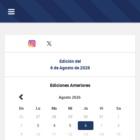
Toggle
navigation
Edición del
6 de Agosto de 2026
Ediciones Anteriores
Agosto 2026
Do
Lu
Ma
Mi
Ju
Vi
Sa
26
27
28
29
30
31
1
2
3
4
5
6
7
8
9
10
11
12
13
14
15