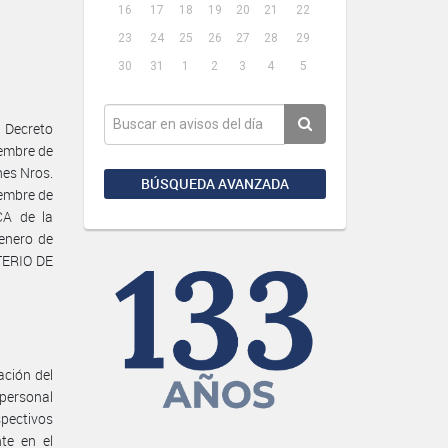
16
17
18
19
20
21
22
23
24
25
26
27
28
29
30
31
1
2
3
4
5
 Decreto
iembre de
nes Nros.
BÚSQUEDA AVANZADA
iembre de
CA de la
enero de
STERIO DE
ación del
personal
pectivos
te en el