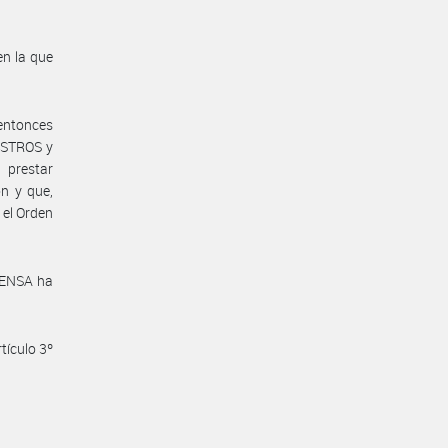
en la que
 entonces
ISTROS y
 prestar
ón y que,
 el Orden
FENSA ha
tículo 3º