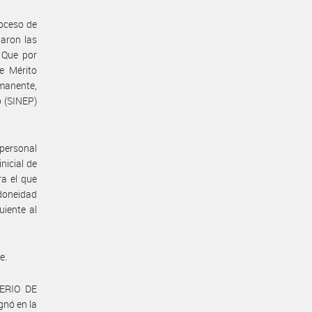
oceso de
baron las
 Que por
e Mérito
manente,
o (SINEP)
 personal
nicial de
ra el que
idoneidad
uiente al
e.
TERIO DE
nó en la