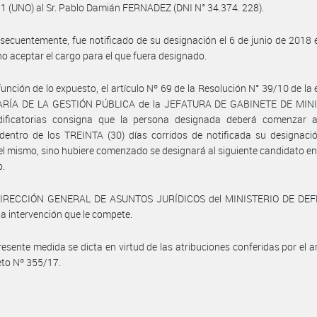
 1 (UNO) al Sr. Pablo Damián FERNADEZ (DNI N° 34.374. 228).
secuentemente, fue notificado de su designación el 6 de junio de 2018 
no aceptar el cargo para el que fuera designado.
función de lo expuesto, el artículo Nº 69 de la Resolución N° 39/10 de la
RÍA DE LA GESTIÓN PÚBLICA de la JEFATURA DE GABINETE DE MIN
ificatorias consigna que la persona designada deberá comenzar a
 dentro de los TREINTA (30) días corridos de notificada su designaci
el mismo, sino hubiere comenzado se designará al siguiente candidato en
o.
DIRECCIÓN GENERAL DE ASUNTOS JURÍDICOS del MINISTERIO DE DE
a intervención que le compete.
resente medida se dicta en virtud de las atribuciones conferidas por el ar
eto Nº 355/17.