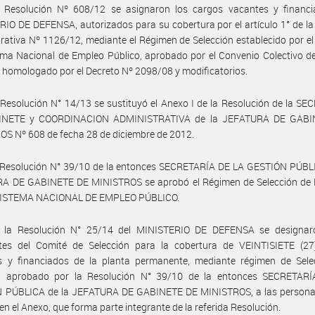
 Resolución Nº 608/12 se asignaron los cargos vacantes y financi
IO DE DEFENSA, autorizados para su cobertura por el artículo 1° de la
rativa Nº 1126/12, mediante el Régimen de Selección establecido por el 
ema Nacional de Empleo Público, aprobado por el Convenio Colectivo d
l homologado por el Decreto Nº 2098/08 y modificatorios.
Resolución N° 14/13 se sustituyó el Anexo I de la Resolución de la S
INETE y COORDINACION ADMINISTRATIVA de la JEFATURA DE GABI
S Nº 608 de fecha 28 de diciembre de 2012.
 Resolución N° 39/10 de la entonces SECRETARÍA DE LA GESTIÓN PÚBLI
A DE GABINETE DE MINISTROS se aprobó el Régimen de Selección de 
 SISTEMA NACIONAL DE EMPLEO PÚBLICO.
 la Resolución N° 25/14 del MINISTERIO DE DEFENSA se designar
ntes del Comité de Selección para la cobertura de VEINTISIETE (27
s y financiados de la planta permanente, mediante régimen de Sele
l aprobado por la Resolución N° 39/10 de la entonces SECRETAR
 PÚBLICA de la JEFATURA DE GABINETE DE MINISTROS, a las persona
 en el Anexo, que forma parte integrante de la referida Resolución.