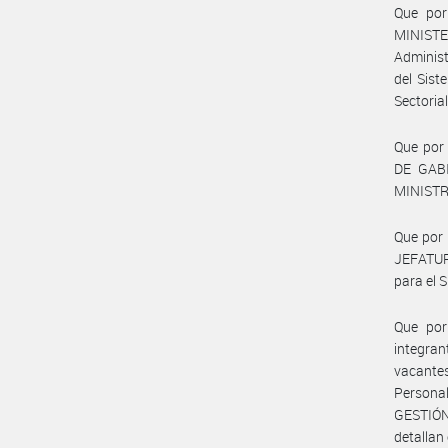
Que por
MINISTER
Administ
del Sist
Sectoria
Que por 
DE GAB
MINISTRO
Que por
JEFATUR
para el
Que por
integra
vacante
Persona
GESTIÓN
detallan