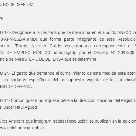
STRO DE DEFENSA
E:
 1º.- Desígnase a la persona que se menciona en el aludido ANEXO I 
8-APN-SSLYAI#MD) que forma parte integrante de esta Resolució
iento, Tramo, Nivel y Grado escalafonario correspondiente al
AL DE EMPLEO PÚBLICO homologado por el Decreto N° 2098/08 
ncia del MINISTERIO DE DEFENSA que se determina.
 2°.- El gasto que demande el cumplimiento de esta medida será aten
 las partidas específicas del presupuesto vigente de la Jurisdicc
RIO DE DEFENSA.
 3°.- Comuníquese, publíquese, dése a la Dirección Nacional del Registro 
e. Oscar Raúl Aguad
/los Anexo/s que integra/n este(a) Resolución se publican en la edició
w.boletinoficial.gob.ar-