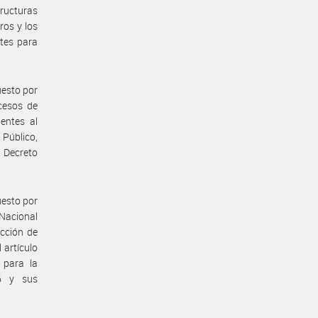
tructuras
ros y los
tes para
uesto por
ocesos de
entes al
Público,
 Decreto
uesto por
 Nacional
ección de
 artículo
 para la
06 y sus