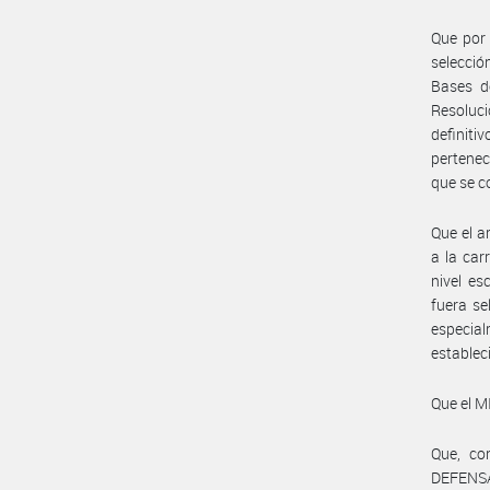
Que por
selecció
Bases d
Resoluc
definit
pertenec
que se c
Que el a
a la car
nivel es
fuera se
especial
establec
Que el 
Que, co
DEFENSA