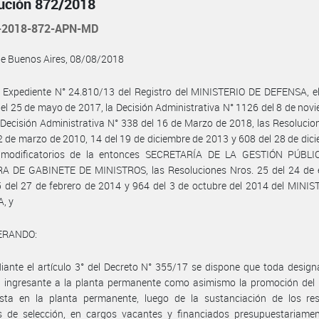
ución 872/2018
-2018-872-APN-MD
de Buenos Aires, 08/08/2018
 Expediente N° 24.810/13 del Registro del MINISTERIO DE DEFENSA, el
el 25 de mayo de 2017, la Decisión Administrativa N° 1126 del 8 de nov
 Decisión Administrativa N° 338 del 16 de Marzo de 2018, las Resolucio
2 de marzo de 2010, 14 del 19 de diciembre de 2013 y 608 del 28 de dic
modificatorios de la entonces SECRETARÍA DE LA GESTIÓN PÚBLI
A DE GABINETE DE MINISTROS, las Resoluciones Nros. 25 del 24 de 
 del 27 de febrero de 2014 y 964 del 3 de octubre del 2014 del MINI
, y
ERANDO:
ante el artículo 3° del Decreto N° 355/17 se dispone que toda design
l ingresante a la planta permanente como asimismo la promoción del 
ista en la planta permanente, luego de la sustanciación de los res
s de selección, en cargos vacantes y financiados presupuestariamen