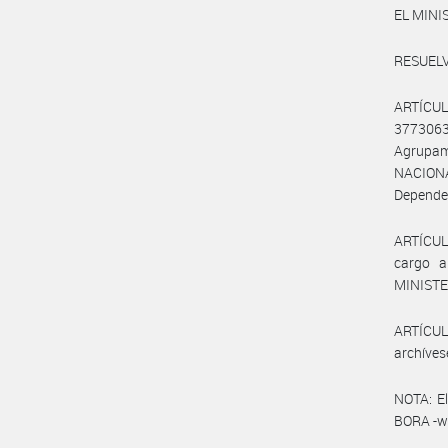
EL MINI
RESUELV
ARTÍCULO
3773063
Agrupam
NACION
Depende
ARTÍCULO
cargo a
MINISTE
ARTÍCULO
archíves
NOTA: El
BORA -ww