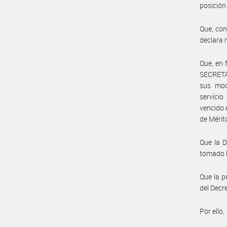
posición
Que, con
declara 
Que, en 
SECRETA
sus mod
servicio
vencido 
de Mérit
Que la 
tomado l
Que la p
del Decr
Por ello,