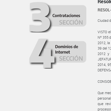
Resol
RESOL
Ciudad 
VISTO el
Nº 355 d
2012, la
39 del 1
2012 y 
JEFATUR
2014, 95
DEFENSA
CONSID
Que medi
persona
que rev
proceso