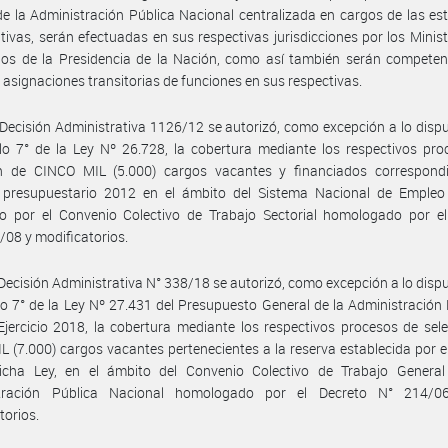
e la Administración Pública Nacional centralizada en cargos de las es
tivas, serán efectuadas en sus respectivas jurisdicciones por los Minist
ios de la Presidencia de la Nación, como así también serán competen
 asignaciones transitorias de funciones en sus respectivas.
Decisión Administrativa 1126/12 se autorizó, como excepción a lo disp
ulo 7° de la Ley Nº 26.728, la cobertura mediante los respectivos pr
ón de CINCO MIL (5.000) cargos vacantes y financiados correspondi
io presupuestario 2012 en el ámbito del Sistema Nacional de Empleo 
o por el Convenio Colectivo de Trabajo Sectorial homologado por el
/08 y modificatorios.
Decisión Administrativa N° 338/18 se autorizó, como excepción a lo disp
ulo 7° de la Ley Nº 27.431 del Presupuesto General de la Administración
Ejercicio 2018, la cobertura mediante los respectivos procesos de sel
L (7.000) cargos vacantes pertenecientes a la reserva establecida por el
icha Ley, en el ámbito del Convenio Colectivo de Trabajo General
tración Pública Nacional homologado por el Decreto N° 214/
torios.