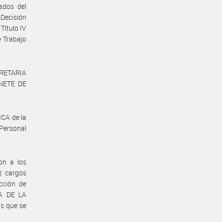
ados del
 Decisión
Título IV
e Trabajo
ECRETARIA
NETE DE
CA de la
Personal
on a los
) cargos
cción de
ÍA DE LA
s que se