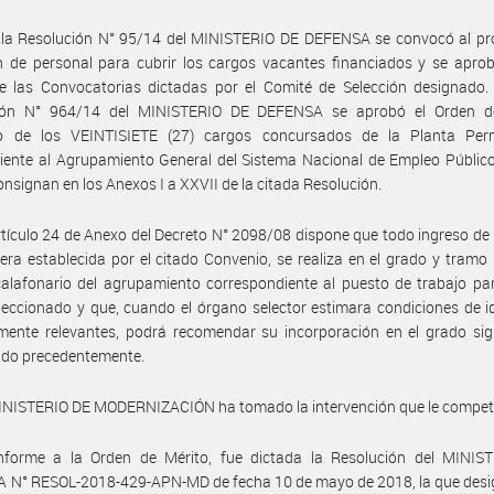
 la Resolución N° 95/14 del MINISTERIO DE DEFENSA se convocó al pr
n de personal para cubrir los cargos vacantes financiados y se apro
e las Convocatorias dictadas por el Comité de Selección designado.
ión N° 964/14 del MINISTERIO DE DEFENSA se aprobó el Orden d
ivo de los VEINTISIETE (27) cargos concursados de la Planta Per
iente al Agrupamiento General del Sistema Nacional de Empleo Públic
onsignan en los Anexos I a XXVII de la citada Resolución.
rtículo 24 de Anexo del Decreto N° 2098/08 dispone que todo ingreso de
rera establecida por el citado Convenio, se realiza en el grado y tramo i
calafonario del agrupamiento correspondiente al puesto de trabajo pa
leccionado y que, cuando el órgano selector estimara condiciones de 
mente relevantes, podrá recomendar su incorporación en el grado sig
ido precedentemente.
MINISTERIO DE MODERNIZACIÓN ha tomado la intervención que le compet
nforme a la Orden de Mérito, fue dictada la Resolución del MINIS
 N° RESOL-2018-429-APN-MD de fecha 10 de mayo de 2018, la que desig