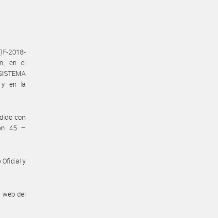
(IF-2018-
n, en el
 SISTEMA
y en la
dido con
ión 45 –
Oficial y
n web del