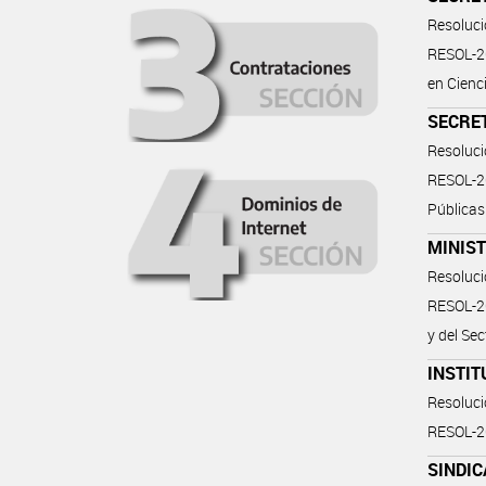
Resoluc
RESOL-20
en Cienc
SECRET
Resoluc
RESOL-20
Públicas
MINIST
Resoluc
RESOL-20
y del Se
INSTIT
Resoluc
RESOL-
SINDIC