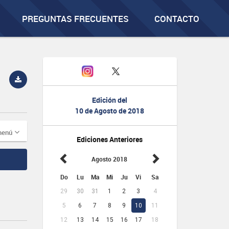
PREGUNTAS FRECUENTES
CONTACTO
Edición del
10 de Agosto de 2018
menú
Ediciones Anteriores
Agosto 2018
Do
Lu
Ma
Mi
Ju
Vi
Sa
29
30
31
1
2
3
4
5
6
7
8
9
10
11
12
13
14
15
16
17
18