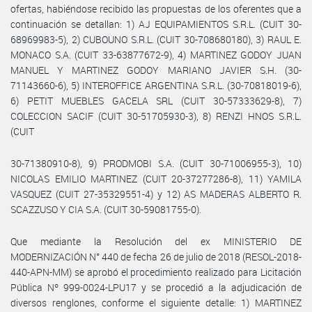
ofertas, habiéndose recibido las propuestas de los oferentes que a
continuación se detallan: 1) AJ EQUIPAMIENTOS S.R.L. (CUIT 30-
68969983-5), 2) CUBOUNO S.R.L. (CUIT 30-708680180), 3) RAUL E.
MONACO S.A. (CUIT 33-63877672-9), 4) MARTINEZ GODOY JUAN
MANUEL Y MARTINEZ GODOY MARIANO JAVIER S.H. (30-
71143660-6), 5) INTEROFFICE ARGENTINA S.R.L. (30-70818019-6),
6) PETIT MUEBLES GACELA SRL (CUIT 30-57333629-8), 7)
COLECCION SACIF (CUIT 30-51705930-3), 8) RENZI HNOS S.R.L.
(CUIT
30-71380910-8), 9) PRODMOBI S.A. (CUIT 30-71006955-3), 10)
NICOLAS EMILIO MARTINEZ (CUIT 20-37277286-8), 11) YAMILA
VASQUEZ (CUIT 27-35329551-4) y 12) AS MADERAS ALBERTO R.
SCAZZUSO Y CIA S.A. (CUIT 30-59081755-0).
Que mediante la Resolución del ex MINISTERIO DE
MODERNIZACIÓN N° 440 de fecha 26 de julio de 2018 (RESOL-2018-
440-APN-MM) se aprobó el procedimiento realizado para Licitación
Pública Nº 999-0024-LPU17 y se procedió a la adjudicación de
diversos renglones, conforme el siguiente detalle: 1) MARTINEZ