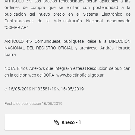
ARTÍCULO 3º.- Los precios renegociados serán aplicables a las
órdenes de compra que se emitan con posterioridad a la
publicación del nuevo precio en el Sistema Electrónico de
Contrataciones de la Administración Nacional denominado
“COMPR.AR”.
ARTÍCULO 4º.- Comuníquese, publíquese, dése a la DIRECCIÓN
NACIONAL DEL REGISTRO OFICIAL y archívese. Andrés Horacio
Ibarra
NOTA: El/los Anexo/s que integra/n este(a) Resolución se publican
en la edición web del BORA -www.boletinoficial.gob.ar-
e. 16/05/2019 N° 33581/19 v. 16/05/2019
Fecha de publicación 16/05/2019
Anexo - 1