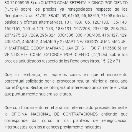
30-71006955-3) un CUATRO COMA SETENTA Y CINCO POR CIENTO
(4,75%) sobre los precios ya renegociados respecto de los
Renglones Nros. 31/35, 38/42, 59, 61/63, 66, 68/69, 71/98 (ofertas
básicas y ofertas alternativas), 101, 103/105, 120/133, 135/140,
155/161, 169 al 171, 173, 183/191, 197/203, 237/238, 253/254,
267/275, 281/289, 295/324, 330/336, 338, 400/406, 416/427, 429,
435/441, 456/462, 464/469 y 2) MARTINEZ GODOY JUAN MANUEL
Y MARTINEZ GODOY MARIANO JAVIER S.H. (30-71143660-6) un
VEINTISIETE COMA CATORCE POR CIENTO (27,14%) sobre los
precios adjudicados respecto de los Renglones Nros. 15, 22 y 71.
Que, sin embargo, en aquellos casos en que el incremento
porcentual solicitado por el proveedor resulta inferior al calculado
por el Órgano Rector, se otorgará al interesado únicamente el valor
que puntualmente hubiera solicitado.
Que con fundamento en el análisis referenciado precedentemente,
la OFICINA NACIONAL DE CONTRATACIONES entiende que
corresponde dar curso a los planteos de renegociación
interpuestos, con los alcances previamente indicados.