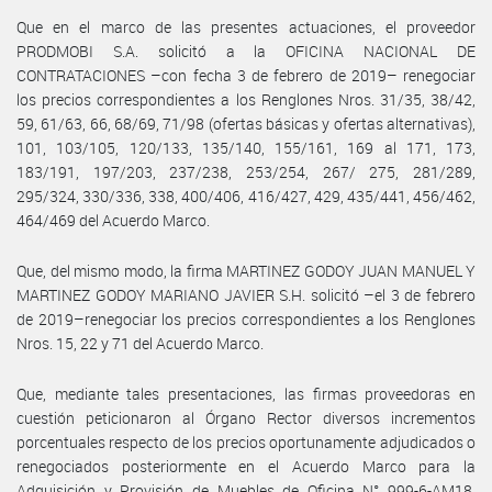
Que en el marco de las presentes actuaciones, el proveedor
PRODMOBI S.A. solicitó a la OFICINA NACIONAL DE
CONTRATACIONES –con fecha 3 de febrero de 2019– renegociar
los precios correspondientes a los Renglones Nros. 31/35, 38/42,
59, 61/63, 66, 68/69, 71/98 (ofertas básicas y ofertas alternativas),
101, 103/105, 120/133, 135/140, 155/161, 169 al 171, 173,
183/191, 197/203, 237/238, 253/254, 267/ 275, 281/289,
295/324, 330/336, 338, 400/406, 416/427, 429, 435/441, 456/462,
464/469 del Acuerdo Marco.
Que, del mismo modo, la firma MARTINEZ GODOY JUAN MANUEL Y
MARTINEZ GODOY MARIANO JAVIER S.H. solicitó –el 3 de febrero
de 2019–renegociar los precios correspondientes a los Renglones
Nros. 15, 22 y 71 del Acuerdo Marco.
Que, mediante tales presentaciones, las firmas proveedoras en
cuestión peticionaron al Órgano Rector diversos incrementos
porcentuales respecto de los precios oportunamente adjudicados o
renegociados posteriormente en el Acuerdo Marco para la
Adquisición y Provisión de Muebles de Oficina N° 999-6-AM18,