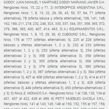
GODOY JUAN MANUEL Y MARTINEZ GODOY MARIANO JAVIER S.H.:
Renglones Nros. 15, 22 y 71, 2) INTEROFFICE ARGENTINA S.R.L.:
Renglones Nros. 1, 8, 15, 22, 29, 36, 43, 50, 57, 64, 71 (oferta
alternativa), 78 (oferta básica y oferta alternativa), 106, 141, 148,
162, 169, 211, 218, 232, 246, 323, 330, 337, 344, 351, 358, 365, 372,
379, 386, 393, 400, 407, 414, 463, 3) AJ EQUIPAMIENTOS S.R.L.:
Renglones Nros. 1, 8, 15, 29, 36, 4) CUBOUNO S.R.L.: Renglones
Nros. 176 al 177 (ofertas alternativas 3), 225 al 226 (ofertas
básicas y ofertas alternativas 1, 2 y 3), 232 al 233 (ofertas
alternativas 1, 2 y 3), 253 (oferta alternativa 3), 254 (ofertas
alternativas 2 y 3), 358 (oferta alternativa 3), 359 (ofertas
alternativas 2 y 3), 365 (oferta alternativa 3), 366 (ofertas
alternativas 2 y 3), 379 (oferta alternativa 3), 380 (ofertas
alternativas 1, 2 y 3), 387 (ofertas alternativas 2 y 3), 394 (oferta
alternativa 3), 407 al 408 (ofertas alternativas 1, 2 y 3), 414 al 415
(ofertas básicas y ofertas alternativas 1, 2 y 3), 429 (oferta
alternativa 3), 449 (oferta alternativa 3), 450 (ofertas alternativas 2
y 3), 5) RAUL E. MONACO S.A.: Renglones Nros. 1 al 128, 130, 134 al
401, 407 al 422, 428 al 469, 6) PETIT MUEBLES GACELA S.R.L.:
Renglones Nros. 141 al 143, 145, 148 al 150, 152, 155 al 157, 159,