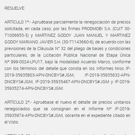
RESUELVE:
ARTÍCULO 1º.- Apruébase parcialmente la renegociación de precios
solicitada, en cada caso, por las firmas PRODMOBI S.A. (CUIT 30-
71006955-3) y MARTINEZ GODOY JUAN MANUEL Y MARTINEZ
GODOY MARIANO JAVIER S.H. (30-71143660-6), de acuerdo con las
previsiones de la Cláusula N° 32 del pliego de bases y condiciones
particulares, de la Licitación Pública Nacional de Etapa Única
Nº 999-0024-LPU17, bajo la modalidad Acuerdo Marco, conforme
con los términos del detalle que consta en los Informes Nros IF-
2019-35935803-APN-DNCBYS#JGM, IF-2019-35935632-APN-
DNCBYS#JGM, IF-2019-35935467-APN-DNCBYS#JGM y IF-2019-
35935274-APN-DNCBYS#JGM.
ARTÍCULO 2º.- Apruébase el nuevo el detalle de precios unitarios
renegociados que se consignan en el Informe Nº IF-2019-
35935974-APN-DNCBYS#JGM, obrante en el expediente citado en
el Visto.