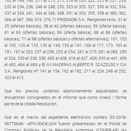
162 al 164, 166, 211 al 213, 215, 218 al 220, 222, 225 al 227, 229,
232 al 234, 236, 246 al 248, 250, 323 al 325, 327, 330 al 332, 334,
337 al 339, 341, 344 al 346, 348, 351 al 353, 355, 358 al 360, 362,
366 al 367, 369, 374, 376, 7) PRODMOBI S.A.: Renglones Nros. 31 al
35 (ofertas básicas), 38 al 42 (ofertas básicas), 59 (oferta básica),
61 al 63 (ofertas básicas), 66 (oferta básica), 68 al 69 (ofertas
básicas), 71 al 98 (ofertas básicas y ofertas alternativas), 101, 103
al 105, 120 al 133, 135 al 140, 155 al 161, 169 al 171, 173, 183 al
191, 197 al 203, 237 al 238, 253 al 254, 267 al 275, 281 al 289, 295
al 324, 330 al 336, 338, 400 al 406, 416 al 427, 429, 435 al 441, 456
al 462, 464 al 469 y 8) AS MADERAS ALBERTO R. SCAZZUSO Y CIA
S.A.: Renglones Nº 141 al 154, 162 al 182, 211 al 224, 246 al 252,
323 al 413.
Que los precios unitarios oportunamente adjudicados se
encuentran consignados en el informe que como Anexo I forma
parte de la citada Resolución.
Que en el marco del expediente electrónico número EX-2018-
56779649- -APN-ONC#JGM fueron presentadas en el Portal de
Compras Públicas de la República Argentina (COMPR.AR) las