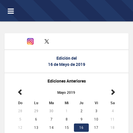
Toggle
navigation
Edición del
16 de Mayo de 2019
Ediciones Anteriores
Mayo 2019
Do
Lu
Ma
Mi
Ju
Vi
Sa
28
29
30
1
2
3
4
5
6
7
8
9
10
11
12
13
14
15
16
17
18