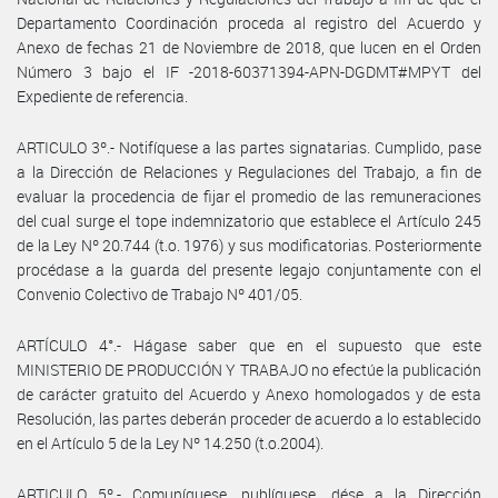
Departamento Coordinación proceda al registro del Acuerdo y
Anexo de fechas 21 de Noviembre de 2018, que lucen en el Orden
Número 3 bajo el IF -2018-60371394-APN-DGDMT#MPYT del
Expediente de referencia.
ARTICULO 3º.- Notifíquese a las partes signatarias. Cumplido, pase
a la Dirección de Relaciones y Regulaciones del Trabajo, a fin de
evaluar la procedencia de fijar el promedio de las remuneraciones
del cual surge el tope indemnizatorio que establece el Artículo 245
de la Ley Nº 20.744 (t.o. 1976) y sus modificatorias. Posteriormente
procédase a la guarda del presente legajo conjuntamente con el
Convenio Colectivo de Trabajo Nº 401/05.
ARTÍCULO 4°.- Hágase saber que en el supuesto que este
MINISTERIO DE PRODUCCIÓN Y TRABAJO no efectúe la publicación
de carácter gratuito del Acuerdo y Anexo homologados y de esta
Resolución, las partes deberán proceder de acuerdo a lo establecido
en el Artículo 5 de la Ley Nº 14.250 (t.o.2004).
ARTICULO 5º.- Comuníquese, publíquese, dése a la Dirección