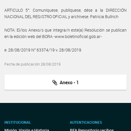
ARTICULO 5°: Comuníquese, publíquese, dése a la DIRECCIÓN
NACIONAL DEL REGISTRO OFICIAL y archívese. Patricia Bullrich
NOTA: El/los Anexo/s que integra/n este(a) Resolución se publican
en la edición web del BORA -www.boletinoficial.gob.ar-
e. 28/08/2019 N° 63374/19 v. 28/08/2019
Fecha de publicación 28/08/2019
Anexo - 1
INSTITUCIONAL
AUTENTICACIONES
Misión, Visión e Historia
BFA Repositorio recibos