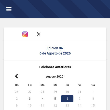
Toggle
navigation
Edición del
6 de Agosto de 2026
Ediciones Anteriores
Agosto 2026
Do
Lu
Ma
Mi
Ju
Vi
Sa
26
27
28
29
30
31
1
2
3
4
5
6
7
8
9
10
11
12
13
14
15