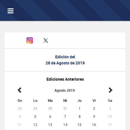
Toggle
navigation
Edición del
28 de Agosto de 2019
Ediciones Anteriores
Agosto 2019
Do
Lu
Ma
Mi
Ju
Vi
Sa
28
29
30
31
1
2
3
4
5
6
7
8
9
10
11
12
13
14
15
16
17