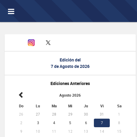
Toggle
navigation
Edición del
7 de Agosto de 2026
Ediciones Anteriores
Agosto 2026
Do
Lu
Ma
Mi
Ju
Vi
Sa
26
27
28
29
30
31
1
2
3
4
5
6
7
8
9
10
11
12
13
14
15