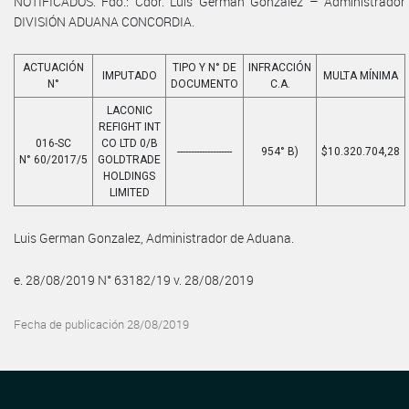
NOTIFICADOS. Fdo.: Cdor. Luis German Gonzalez – Administrador
DIVISIÓN ADUANA CONCORDIA.
ACTUACIÓN
TIPO Y N° DE
INFRACCIÓN
IMPUTADO
MULTA MÍNIMA
N°
DOCUMENTO
C.A.
LACONIC
REFIGHT INT
016-SC
CO LTD 0/B
--------------------
954° B)
$10.320.704,28
N° 60/2017/5
GOLDTRADE
HOLDINGS
LIMITED
Luis German Gonzalez, Administrador de Aduana.
e. 28/08/2019 N° 63182/19 v. 28/08/2019
Fecha de publicación 28/08/2019