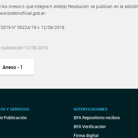
/los Anexo/s que integra/n este(a) Resolución se publican en la edició
w.boletinoficial.gob.ar-
9/2019 N° 56224/19 v. 12/09/2019
e publicación 12/09/2019
Anexo - 1
OS Y SERVICIOS
AUTENTICACIONES
de Publicación
BFA Repositorio recibos
BFA Verificación
Firma digital