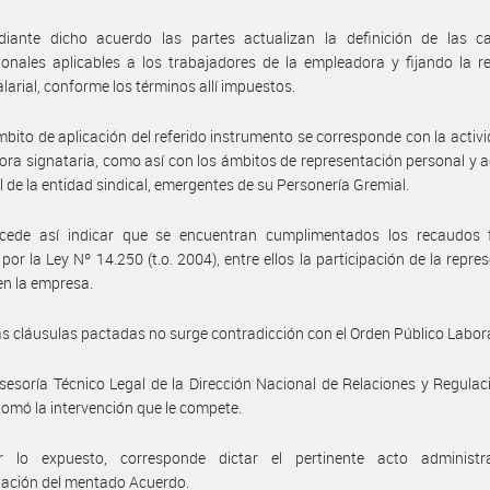
iante dicho acuerdo las partes actualizan la definición de las ca
onales aplicables a los trabajadores de la empleadora y fijando la r
alarial, conforme los términos allí impuestos.
mbito de aplicación del referido instrumento se corresponde con la activi
ra signataria, como así con los ámbitos de representación personal y 
al de la entidad sindical, emergentes de su Personería Gremial.
cede así indicar que se encuentran cumplimentados los recaudos 
 por la Ley Nº 14.250 (t.o. 2004), entre ellos la participación de la repre
 en la empresa.
as cláusulas pactadas no surge contradicción con el Orden Público Labora
sesoría Técnico Legal de la Dirección Nacional de Relaciones y Regulac
tomó la intervención que le compete.
 lo expuesto, corresponde dictar el pertinente acto administr
ación del mentado Acuerdo.