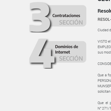
Resol
RESOL
Ciudad 
VISTO el
EMPLEO Y
sus modi
CONSID
Que a fo
PERSONA
MUNSER 
solicita
Que el 
N° 271/