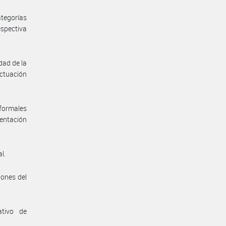
tegorías
espectiva
dad de la
actuación
formales
sentación
l.
iones del
ativo de