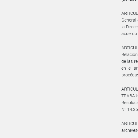
ARTICULO
General 
la Direc
acuerdo 
ARTICULO
Relacion
de las r
en el ar
procédas
ARTICUL
TRABAJO
Resoluci
Nº 14.250
ARTICULO
archíves