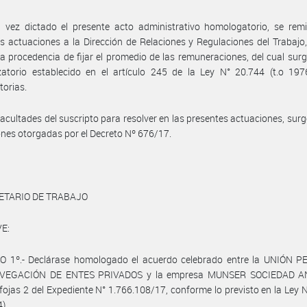
vez dictado el presente acto administrativo homologatorio, se remit
s actuaciones a la Dirección de Relaciones y Regulaciones del Trabajo,
la procedencia de fijar el promedio de las remuneraciones, del cual surg
zatorio establecido en el artículo 245 de la Ley N° 20.744 (t.o 197
torias.
facultades del suscripto para resolver en las presentes actuaciones, surg
ones otorgadas por el Decreto Nº 676/17.
ETARIO DE TRABAJO
E:
O 1º.- Declárase homologado el acuerdo celebrado entre la UNIÓN 
VEGACIÓN DE ENTES PRIVADOS y la empresa MUNSER SOCIEDAD A
fojas 2 del Expediente N° 1.766.108/17, conforme lo previsto en la Ley 
4).