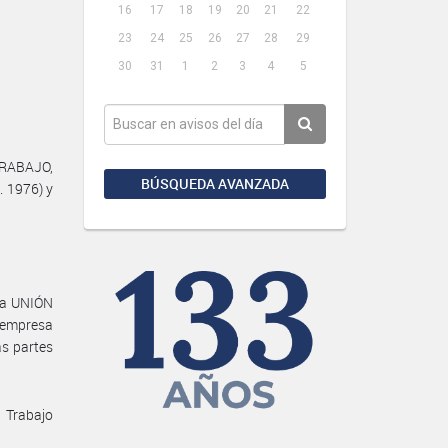
16
17
18
19
20
21
22
23
24
25
26
27
28
29
30
31
1
2
3
4
5
 TRABAJO,
BÚSQUEDA AVANZADA
. 1976) y
 la UNIÓN
 empresa
s partes
 Trabajo