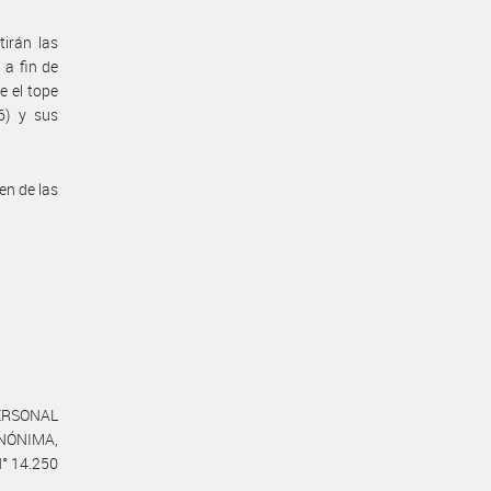
irán las
 a fin de
e el tope
6) y sus
en de las
PERSONAL
NÓNIMA,
N° 14.250