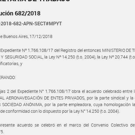
ución 682/2018
-2018-682-APN-SECT#MPYT
de Buenos Aires, 17/12/2018
 Expediente Nº 1.766.108/17 del Registro del entonces MINISTERIO DE
 SEGURIDAD SOCIAL, la Ley Nº 14.250 (t.o. 2004), la Ley Nº 20.744 (t.o
ficatorias, y
ERANDO:
jas 2 del Expediente N° 1.766.108/17 obra el acuerdo celebrado entre
L AERONAVEGACIÓN DE ENTES PRIVADOS, por la parte sindical y la
SOCIEDAD ANÓNIMA, por la parte empleadora, cuya homologación la
n de conformidad con lo dispuesto por la Ley N° 14.250 (t.o. 2004).
presente acuerdo se celebró en el marco del Convenio Colectivo de
75.