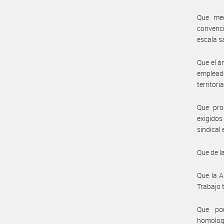
Que med
convenci
escala s
Que el á
empleado
territori
Que pro
exigidos
sindical
Que de l
Que la A
Trabajo 
Que por
homolog