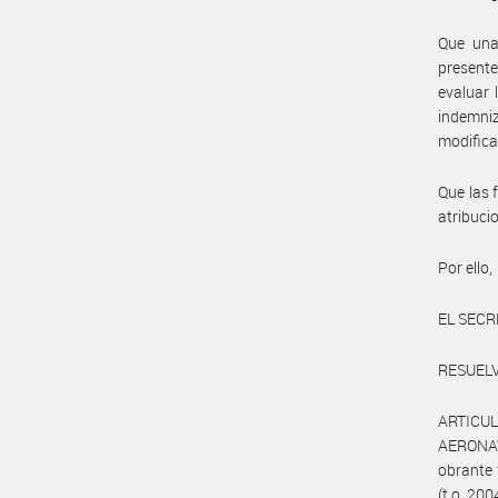
Que una 
presente
evaluar 
indemni
modifica
Que las 
atribuci
Por ello,
EL SECR
RESUELV
ARTICUL
AERONA
obrante 
(t.o. 200