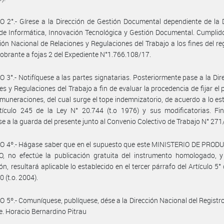
 2°.- Gírese a la Dirección de Gestión Documental dependiente de la 
de Informática, Innovación Tecnológica y Gestión Documental. Cumplid
ción Nacional de Relaciones y Regulaciones del Trabajo a los fines del reg
obrante a fojas 2 del Expediente N°1.766.108/17.
 3°.- Notifíquese a las partes signatarias. Posteriormente pase a la Dir
es y Regulaciones del Trabajo a fin de evaluar la procedencia de fijar el
emuneraciones, del cual surge el tope indemnizatorio, de acuerdo a lo es
tículo 245 de la Ley N° 20.744 (t.o 1976) y sus modificatorias. Fin
e a la guarda del presente junto al Convenio Colectivo de Trabajo N° 271
O 4º.- Hágase saber que en el supuesto que este MINISTERIO DE PROD
, no efectúe la publicación gratuita del instrumento homologado, y
ón, resultará aplicable lo establecido en el tercer párrafo del Artículo 5° 
 (t.o. 2004).
 5º.- Comuníquese, publíquese, dése a la Dirección Nacional del Registro 
e. Horacio Bernardino Pitrau