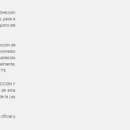
Dirección
o, pase a
istro del
ección de
 promedio
tablecido
almente,
/75.
UCCIÓN Y
 de esta
de la Ley
Oficial y