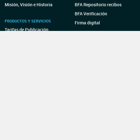
Misión, Visión e Historia
BFA Repositorio recibos
BFA Verificación
PRODUCTOS Y SERVICIOS
Firma digital
Tarifas de Publicación
FAQ Y TUTORIALES
SITIOS DE INTERÉS
Preguntas Frecuentes
Red de Boletines Oficiales
de la R. A.
CONTACTO
BFA Blockchain Federal
Argentina
Secretaría
Legal y Técnica
Boletín Oficial
de la República Argentina