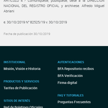
ARTÍCULO 4°.- Comuníquese, publíquese, dése a la DIRECCIÓN
NACIONAL DEL REGISTRO OFICIAL y archívese. Alfredo Miguel
Abriani
e. 30/10/2019 N° 82525/19 v. 30/10/2019
Fecha de publicación 30/10/2019
INSTITUCIONAL
AUTENTICACIONES
Misión, Visión e Historia
BFA Repositorio recibos
BFA Verificación
PRODUCTOS Y SERVICIOS
Firma digital
Tarifas de Publicación
FAQ Y TUTORIALES
SITIOS DE INTERÉS
Preguntas Frecuentes
Red de Boletines Oficiales