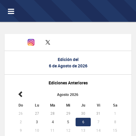
Toggle
navigation
Edición del
6 de Agosto de 2026
Ediciones Anteriores
Agosto 2026
Do
Lu
Ma
Mi
Ju
Vi
Sa
26
27
28
29
30
31
1
2
3
4
5
6
7
8
9
10
11
12
13
14
15