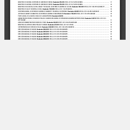
INSTITUCIONAL
AUTENTICACIONES
Misión, Visión e Historia
BFA Repositorio recibos
BFA Verificación
PRODUCTOS Y SERVICIOS
Firma digital
Tarifas de Publicación
FAQ Y TUTORIALES
SITIOS DE INTERÉS
Preguntas Frecuentes
Red de Boletines Oficiales
de la R. A.
CONTACTO