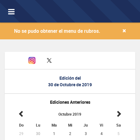
Toggle
navigation
×
No se pudo obtener el menu de rubros.
Edición del
30 de Octubre de 2019
Ediciones Anteriores
Octubre 2019
Do
Lu
Ma
Mi
Ju
Vi
Sa
29
30
1
2
3
4
5