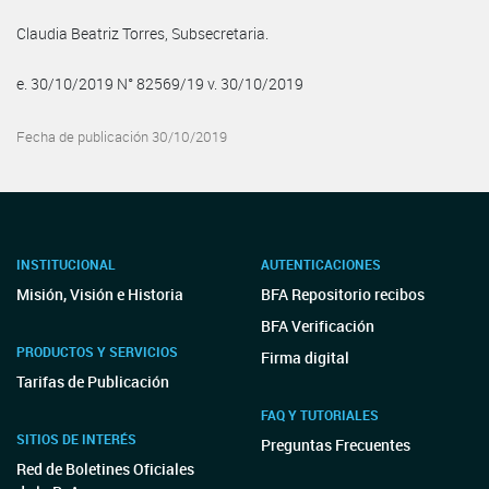
Claudia Beatriz Torres, Subsecretaria.
e. 30/10/2019 N° 82569/19 v. 30/10/2019
Fecha de publicación 30/10/2019
INSTITUCIONAL
AUTENTICACIONES
Misión, Visión e Historia
BFA Repositorio recibos
BFA Verificación
PRODUCTOS Y SERVICIOS
Firma digital
Tarifas de Publicación
FAQ Y TUTORIALES
SITIOS DE INTERÉS
Preguntas Frecuentes
Red de Boletines Oficiales