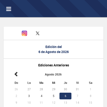
Toggle
navigation
Edición del
6 de Agosto de 2026
Ediciones Anteriores
Agosto 2026
Do
Lu
Ma
Mi
Ju
Vi
Sa
26
27
28
29
30
31
1
2
3
4
5
6
7
8
9
10
11
12
13
14
15