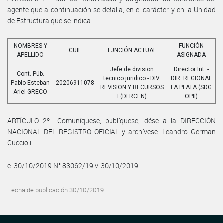
agente que a continuación se detalla, en el carácter y en la Unidad
de Estructura que se indica:
NOMBRES Y
FUNCIÓN
CUIL
FUNCIÓN ACTUAL
APELLIDO
ASIGNADA
Jefe de division
Director Int. -
Cont. Púb.
tecnico juridico - DIV.
DIR. REGIONAL
Pablo Esteban
20206911078
REVISION Y RECURSOS
LA PLATA (SDG
Ariel GRECO
I (DI RCEN)
OPII)
ARTÍCULO 2º.- Comuníquese, publíquese, dése a la DIRECCIÓN
NACIONAL DEL REGISTRO OFICIAL y archívese. Leandro German
Cuccioli
e. 30/10/2019 N° 83062/19 v. 30/10/2019
Fecha de publicación 30/10/2019