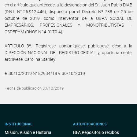
en el artículo que antecede, a la designación del Sr. Juan Pablo DIAB
(D.N.I. N° 26.912.446), dispuesta por el Decreto Nº 738 del 25 de
octubre de 2019, como Interventor de la OBRA SOCIAL DE
EMPRESARIOS, PROFESIONALES Y MONOTRIBUTISTAS –
OSDEPYM (RNOS N° 4-0170-4).
ARTÍCULO 3º.- Regístrese, comuníquese, publíquese, dése a la
DIRECCIÓN NACIONAL DEL REGISTRO OFICIAL y, oportunamente,
archívese. Carolina Stanley
e. 30/10/2019 N° 82934/19 v. 30/10/2019
Fecha de publicación 30/10/2019
INSTITUCIONAL
AUTENTICACIONES
Misión, Visión e Historia
BFA Repositorio recibos