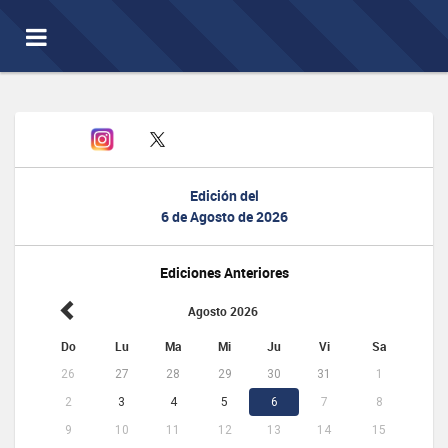
Toggle
navigation
Edición del
6 de Agosto de 2026
Ediciones Anteriores
Agosto 2026
Do
Lu
Ma
Mi
Ju
Vi
Sa
26
27
28
29
30
31
1
2
3
4
5
6
7
8
9
10
11
12
13
14
15