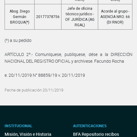
Jefe de oficina
Abog. Diego
Acorde al grupo -
técnico jurídico -
Germán
20177378756
AGENCIA NRO. 66
OF. JURÍDICA (AG
BROQUA(*)
(DI RNOR)
RGAL)
(*) a su pedido
ARTÍCULO 2º.- Comuníquese, publíquese, dése a la DIRECCIÓN
NACIONAL DEL REGISTRO OFICIAL y archívese. Facundo Rocha
e. 20/11/2019 N° 88859/19 v. 20/11/2019
Fecha de publicación 20/11/2019
INSTITUCIONAL
AUTENTICACIONES
Misión, Visión e Historia
BFA Repositorio recibos