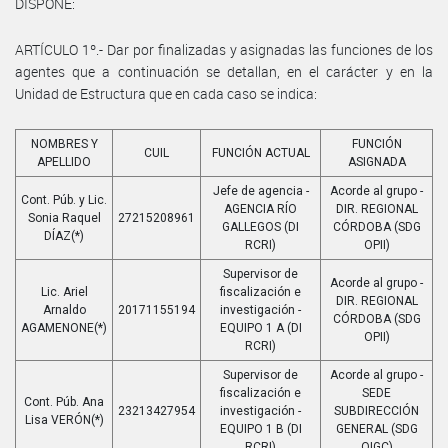
DISPONE:
ARTÍCULO 1º.- Dar por finalizadas y asignadas las funciones de los
agentes que a continuación se detallan, en el carácter y en la
Unidad de Estructura que en cada caso se indica:
NOMBRES Y
FUNCIÓN
CUIL
FUNCIÓN ACTUAL
APELLIDO
ASIGNADA
Jefe de agencia -
Acorde al grupo -
Cont. Púb. y Lic.
AGENCIA RÍO
DIR. REGIONAL
Sonia Raquel
27215208961
GALLEGOS (DI
CÓRDOBA (SDG
DÍAZ(*)
RCRI)
OPII)
Supervisor de
Acorde al grupo -
Lic. Ariel
fiscalización e
DIR. REGIONAL
Arnaldo
20171155194
investigación -
CÓRDOBA (SDG
AGAMENONE(*)
EQUIPO 1 A (DI
OPII)
RCRI)
Supervisor de
Acorde al grupo -
fiscalización e
SEDE
Cont. Púb. Ana
23213427954
investigación -
SUBDIRECCIÓN
Lisa VERÓN(*)
EQUIPO 1 B (DI
GENERAL (SDG
RCRI)
OIGC)