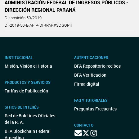
ADMINISTRACIÓN FEDERAL DE INGRESOS PÚBLICOS -
DIRECCIÓN REGIONAL PARANÁ
Disposición 50/2019
DI-2019-50-E-AFIP-DIRPAR#SDGOPII
INSTITUCIONAL
AUTENTICACIONES
Misión, Visión e Historia
BFA Repositorio recibos
BFA Verificación
PRODUCTOS Y SERVICIOS
Firma digital
Tarifas de Publicación
FAQ Y TUTORIALES
SITIOS DE INTERÉS
Preguntas Frecuentes
Red de Boletines Oficiales
de la R. A.
CONTACTO
BFA Blockchain Federal
Argentina