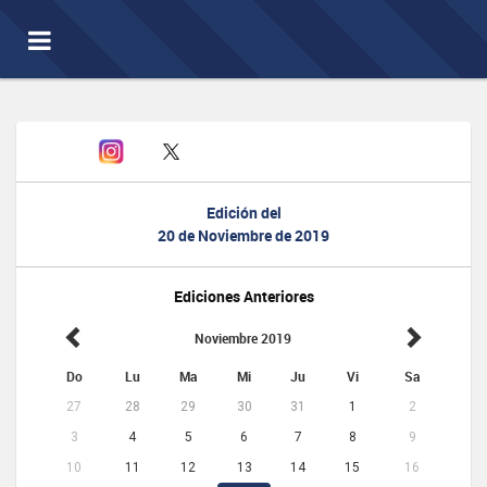
Toggle
navigation
Edición del
20 de Noviembre de 2019
Ediciones Anteriores
Noviembre 2019
Do
Lu
Ma
Mi
Ju
Vi
Sa
27
28
29
30
31
1
2
3
4
5
6
7
8
9
10
11
12
13
14
15
16